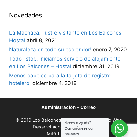
Novedades
La Machaca, ilustre visitante en Los Balcones
Hostal
abril 8, 2021
Naturaleza en todo su esplendor!
enero 7, 2020
Todo listo!.. iniciamos servicio de alojamiento
en Los Balcones – Hostal
diciembre 31, 2019
Menos papeleo para la tarjeta de registro
hotelero
diciembre 4, 2019
Administración
–
Correo
© 2019 Los Balcones - Hostal Caliyaco. Sitio Web
Necesita Ayuda?
Desarrollado por
Publimayo SAS.
Comuníquese con
MiPutumayo.com.co
nosotros